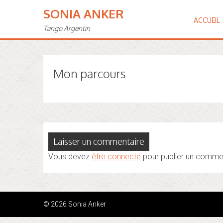
SONIA ANKER
ACCUEIL
Tango Argentin
Mon parcours
Laisser un commentaire
Vous devez
être connecté
pour publier un commen
© 2026 Sonia Anker